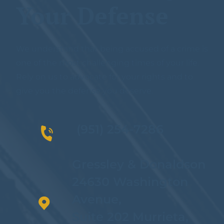
Your Defense
We understand that being accused of a crime is
one of the most challenging times of your life.
Rely on us to advocate for your rights and to
give you the defense you deserve.
(951) 254-7286
Gressley & Donaldson
24630 Washington
Avenue,
Suite 202 Murrieta,