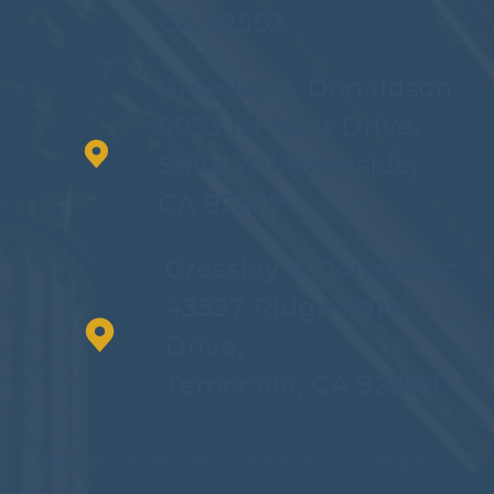
CA 92562
Gressley & Donaldson
5053 La Mart Drive,
Suite 201 Riverside,
CA 92507
Gressley & Donaldson
43537 Ridge Park
Drive,
Temecula, CA 92590
Error:
Formulario de contacto no encontrado.